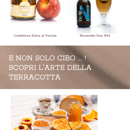
Confettura Extra di Pesche
November Ray B94
E NON SOLO CIBO .... !
SCOPRI L'ARTE DELLA
TERRACOTTA
Fusilloni di Grano Duro Senatore
Re Blanc Salento Bianco IGP
Cappelli
Pliniana