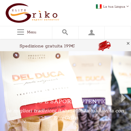
La tua Lingua
Menu
×
Spedizione gratuita 199€
GUSTO E SAPORI AUTENTICI
le migliori tradizioni italiane sulla tua tavola con
EliteGriko