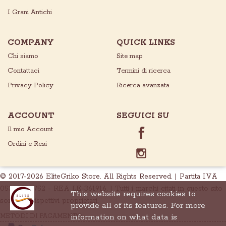
I Grani Antichi
COMPANY
QUICK LINKS
Chi siamo
Site map
Contattaci
Termini di ricerca
Privacy Policy
Ricerca avanzata
ACCOUNT
SEGUICI SU
Il mio Account
Ordini e Resi
© 2017-2026 EliteGriko Store. All Rights Reserved. | Partita IVA
05369950752 - REA LE-361916. | Tutti i marchi citati in questo sito
This website requires cookies to
sono dei rispettivi proprietari.
provide all of its features. For more
information on what data is
METODI DI PAGAMENTO