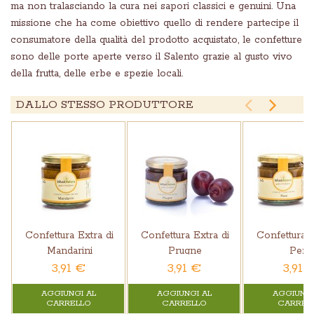
ma non tralasciando la cura nei sapori classici e genuini. Una
missione che ha come obiettivo quello di rendere partecipe il
consumatore della qualità del prodotto acquistato, le confetture
sono delle porte aperte verso il Salento grazie al gusto vivo
della frutta, delle erbe e spezie locali.


DALLO STESSO PRODUTTORE
Confettura Extra di
Confettura Extra di
Confettura E
Mandarini
Prugne
Pere
3,91 €
3,91 €
3,91 
AGGIUNGI AL
AGGIUNGI AL
AGGIUNGI
CARRELLO
CARRELLO
CARREL