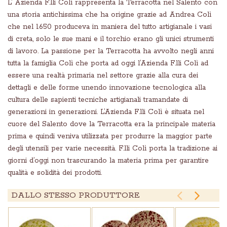
L’ Azienda F.lli Colì rappresenta la Terracotta nel Salento con
una storia antichissima che ha origine grazie ad Andrea Colì
che nel 1650 produceva in maniera del tutto artigianale i vasi
di creta, solo le sue mani e il torchio erano gli unici strumenti
di lavoro. La passione per la Terracotta ha avvolto negli anni
tutta la famiglia Colì che porta ad oggi l’Azienda F.lli Colì ad
essere una realtà primaria nel settore grazie alla cura dei
dettagli e delle forme unendo innovazione tecnologica alla
cultura delle sapienti tecniche artigianali tramandate di
generazioni in generazioni. L’Azienda F.lli Colì è situata nel
cuore del Salento dove la Terracotta era la principale materia
prima e quindi veniva utilizzata per produrre la maggior parte
degli utensili per varie necessità. F.lli Colì porta la tradizione ai
giorni d’oggi non trascurando la materia prima per garantire
qualità e solidità dei prodotti.


DALLO STESSO PRODUTTORE