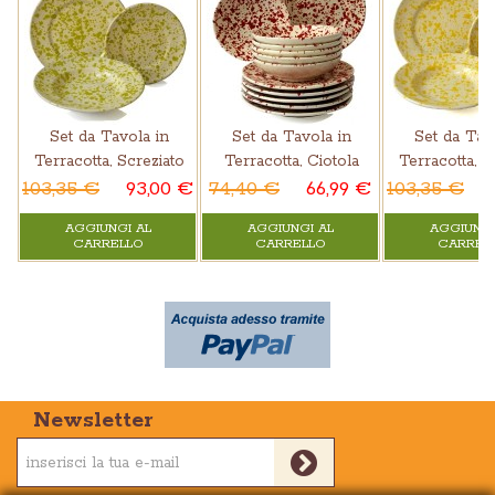
Set da Tavola in
Set da Tavola in
Set da Tav
Terracotta, Screziato
Terracotta, Ciotola
Terracotta, S
Verde 18 pz
Screziato Rosso 12 pz
Giallo 1
103,35 €
93,00 €
74,40 €
66,99 €
103,35 €
AGGIUNGI AL
AGGIUNGI AL
AGGIUNGI
CARRELLO
CARRELLO
CARREL
Newsletter