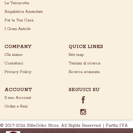
La Terracotta
Regalistica Aziendale
Per la Tua Casa
I Grani Antichi
COMPANY
QUICK LINKS
Chi siamo
Site map
Contattaci
Termini di ricerca
Privacy Policy
Ricerca avanzata
ACCOUNT
SEGUICI SU
Il mio Account
Ordini e Resi
© 2017-2026 EliteGriko Store. All Rights Reserved. | Partita IVA
05369950752 - REA LE-361916. | Tutti i marchi citati in questo sito