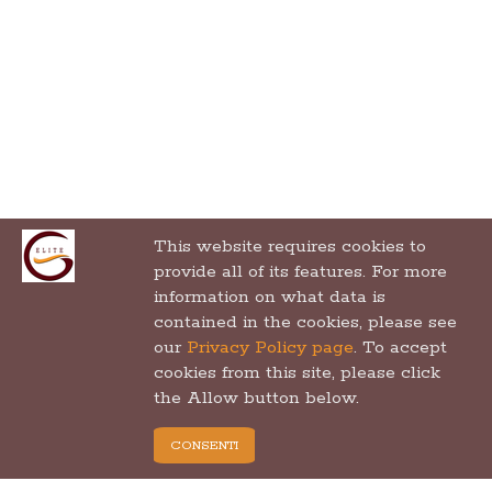
This website requires cookies to
provide all of its features. For more
information on what data is
contained in the cookies, please see
our
Privacy Policy page
. To accept
cookies from this site, please click
the Allow button below.
CONSENTI