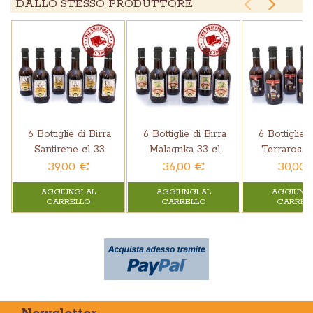


DALLO STESSO PRODUTTORE
6 Bottiglie di Birra
6 Bottiglie di Birra
6 Bottiglie d
Santirene cl 33
Malagrika 33 cl
Terrarossa
39,00 €
36,00 €
30,00
AGGIUNGI AL
AGGIUNGI AL
AGGIUNGI
CARRELLO
CARRELLO
CARREL