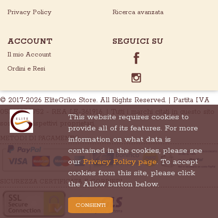
Privacy Policy
Ricerca avanzata
ACCOUNT
SEGUICI SU
Il mio Account
Ordini e Resi
© 2017-2026 EliteGriko Store. All Rights Reserved. | Partita IVA
05369950752 - REA LE-361916. | Tutti i marchi citati in questo sito
This website requires cookies to
sono dei rispettivi proprietari.
provide all of its features. For more
information on what data is
METODI DI PAGAMENTO
contained in the cookies, please see
our
Privacy Policy page
. To accept
cookies from this site, please click
SICUREZZA CERTIFICATA E CORRIERI
the Allow button below.
CONSENTI