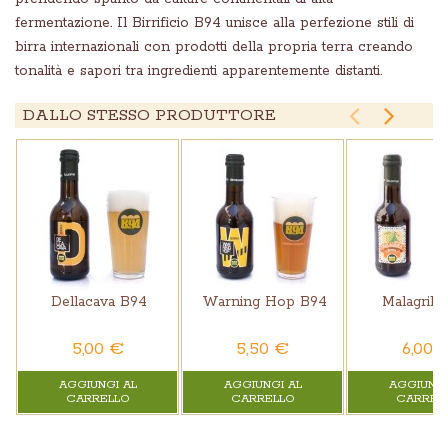
fermentazione. Il Birrificio B94 unisce alla perfezione stili di
birra internazionali con prodotti della propria terra creando
tonalità e sapori tra ingredienti apparentemente distanti.


DALLO STESSO PRODUTTORE
Dellacava B94
Warning Hop B94
Malagrika
5,00 €
5,50 €
6,00 
AGGIUNGI AL
AGGIUNGI AL
AGGIUNGI
CARRELLO
CARRELLO
CARREL