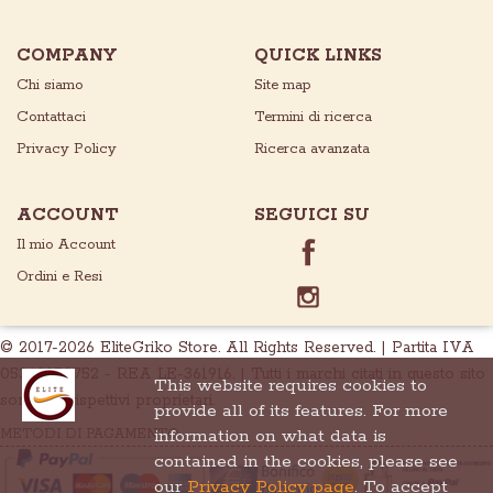
COMPANY
QUICK LINKS
Chi siamo
Site map
Contattaci
Termini di ricerca
Privacy Policy
Ricerca avanzata
ACCOUNT
SEGUICI SU
Il mio Account
Ordini e Resi
© 2017-2026 EliteGriko Store. All Rights Reserved. | Partita IVA
05369950752 - REA LE-361916. | Tutti i marchi citati in questo sito
This website requires cookies to
sono dei rispettivi proprietari.
provide all of its features. For more
information on what data is
METODI DI PAGAMENTO
contained in the cookies, please see
our
Privacy Policy page
. To accept